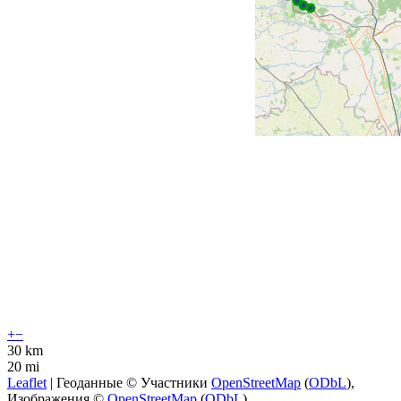
+
−
30 km
20 mi
Leaflet
| Геоданные © Участники
OpenStreetMap
(
ODbL
),
Изображения ©
OpenStreetMap
(
ODbL
)