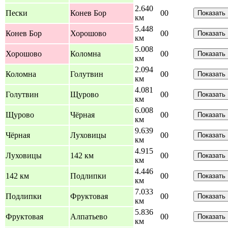
2.640
Пески
Конев Бор
0
0
Показать
км
5.448
Конев Бор
Хорошово
0
0
Показать
км
5.008
Хорошово
Коломна
0
0
Показать
км
2.094
Коломна
Голутвин
0
0
Показать
км
4.081
Голутвин
Щурово
0
0
Показать
км
6.008
Щурово
Чёрная
0
0
Показать
км
9.639
Чёрная
Луховицы
0
0
Показать
км
4.915
Луховицы
142 км
0
0
Показать
км
4.446
142 км
Подлипки
0
0
Показать
км
7.033
Подлипки
Фруктовая
0
0
Показать
км
5.836
Фруктовая
Алпатьево
0
0
Показать
км