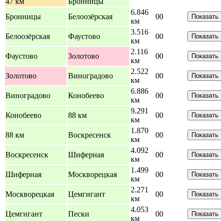
47 км
Бронницы
6.846
Бронницы
Белоозёрская
0
0
Показать
км
3.516
Белоозёрская
Фаустово
0
0
Показать
км
2.116
Фаустово
Золотово
0
0
Показать
км
2.522
Золотово
Виноградово
0
0
Показать
км
6.886
Виноградово
Конобеево
0
0
Показать
км
9.291
Конобеево
88 км
0
0
Показать
км
1.870
88 км
Воскресенск
0
0
Показать
км
4.092
Воскресенск
Шиферная
0
0
Показать
км
1.499
Шиферная
Москворецкая
0
0
Показать
км
2.271
Москворецкая
Цемгигант
0
0
Показать
км
4.053
Цемгигант
Пески
0
0
Показать
км