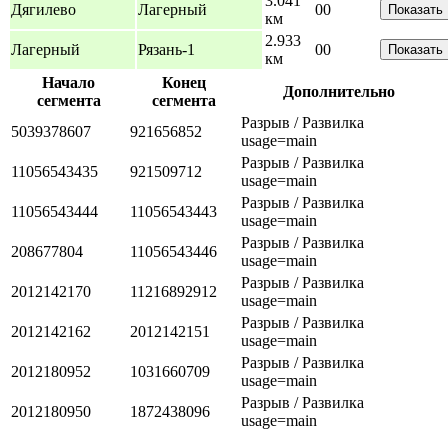
3.041
Дягилево
Лагерный
0
0
Показать
км
2.933
Лагерный
Рязань-1
0
0
Показать
км
Начало
Конец
Дополнительно
сегмента
сегмента
Разрыв / Развилка
5039378607
921656852
usage=main
Разрыв / Развилка
11056543435
921509712
usage=main
Разрыв / Развилка
11056543444
11056543443
usage=main
Разрыв / Развилка
208677804
11056543446
usage=main
Разрыв / Развилка
2012142170
11216892912
usage=main
Разрыв / Развилка
2012142162
2012142151
usage=main
Разрыв / Развилка
2012180952
1031660709
usage=main
Разрыв / Развилка
2012180950
1872438096
usage=main