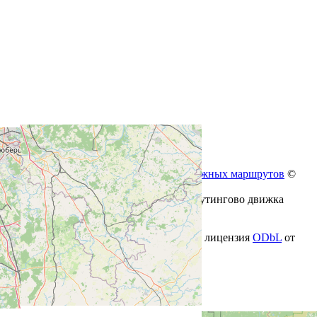
Сгенерировано
Валидатор железнодорожных маршрутов
©
freeExec
Навигация осуществлена с помощью роутингово движка
OSRM
Источник внешнего маршрута
РЖД
Геоданные
© Участники OpenStreetMap
, лицензия
ODbL
от
2026-07-31