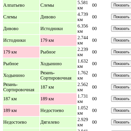
5.581
Алпатьево
Слемы
0
0
Показать
км
4.739
Слемы
Дивово
0
0
Показать
км
6.356
Дивово
Истодники
0
0
Показать
км
2.744
Истодники
179 км
0
0
Показать
км
2.239
179 км
Рыбное
0
0
Показать
км
1.632
Рыбное
Ходынино
0
0
Показать
км
Рязань-
1.762
Ходынино
0
0
Показать
Сортировочная
км
Рязань-
2.562
187 км
0
0
Показать
Сортировочная
км
1.731
187 км
189 км
0
0
Показать
км
1.052
189 км
Недостоево
0
0
Показать
км
2.929
Недостоево
Дягилево
0
0
Показать
км