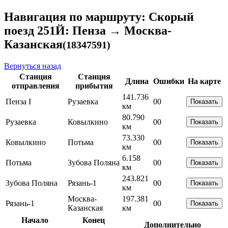
Навигация по маршруту: Скорый
поезд 251Й: Пенза → Москва-
Казанская
(18347591)
Вернуться назад
Станция
Станция
Длина
Ошибки
На карте
отправления
прибытия
141.736
Пенза I
Рузаевка
0
0
Показать
км
80.790
Рузаевка
Ковылкино
0
0
Показать
км
73.330
Ковылкино
Потьма
0
0
Показать
км
6.158
Потьма
Зубова Поляна
0
0
Показать
км
243.821
Зубова Поляна
Рязань-1
0
0
Показать
км
Москва-
197.381
Рязань-1
0
0
Показать
Казанская
км
Начало
Конец
Дополнительно