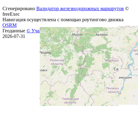
Сгенерировано
Валидатор железнодорожных маршрутов
©
freeExec
Навигация осуществлена с помощью роутингово движка
OSRM
Геоданные
© Участники OpenStreetMap
, лицензия
ODbL
от
2026-07-31