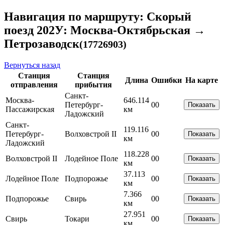
Навигация по маршруту: Скорый
поезд 202У: Москва-Октябрьская →
Петрозаводск
(17726903)
Вернуться назад
Станция
Станция
Длина
Ошибки
На карте
отправления
прибытия
Санкт-
Москва-
646.114
Петербург-
0
0
Показать
Пассажирская
км
Ладожский
Санкт-
119.116
Петербург-
Волховстрой II
0
0
Показать
км
Ладожский
118.228
Волховстрой II
Лодейное Поле
0
0
Показать
км
37.113
Лодейное Поле
Подпорожье
0
0
Показать
км
7.366
Подпорожье
Свирь
0
0
Показать
км
27.951
Свирь
Токари
0
0
Показать
км