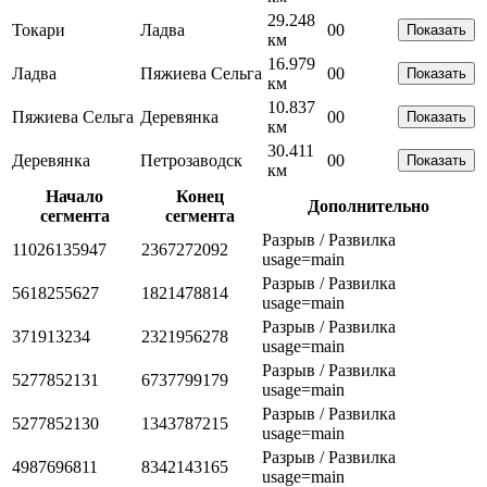
29.248
Токари
Ладва
0
0
Показать
км
16.979
Ладва
Пяжиева Сельга
0
0
Показать
км
10.837
Пяжиева Сельга
Деревянка
0
0
Показать
км
30.411
Деревянка
Петрозаводск
0
0
Показать
км
Начало
Конец
Дополнительно
сегмента
сегмента
Разрыв / Развилка
11026135947
2367272092
usage=main
Разрыв / Развилка
5618255627
1821478814
usage=main
Разрыв / Развилка
371913234
2321956278
usage=main
Разрыв / Развилка
5277852131
6737799179
usage=main
Разрыв / Развилка
5277852130
1343787215
usage=main
Разрыв / Развилка
4987696811
8342143165
usage=main