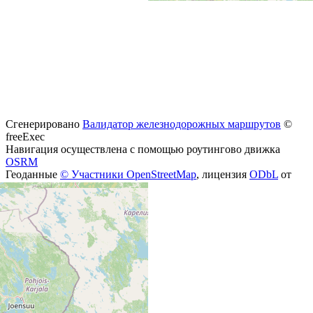
Сгенерировано
Валидатор железнодорожных маршрутов
©
freeExec
Навигация осуществлена с помощью роутингово движка
OSRM
Геоданные
© Участники OpenStreetMap
, лицензия
ODbL
от
2026-07-31