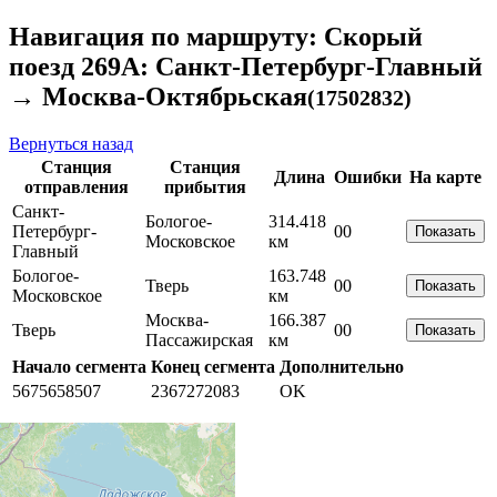
Навигация по маршруту: Скорый
поезд 269А: Санкт-Петербург-Главный
→ Москва-Октябрьская
(17502832)
Вернуться назад
Станция
Станция
Длина
Ошибки
На карте
отправления
прибытия
Санкт-
Бологое-
314.418
Петербург-
0
0
Показать
Московское
км
Главный
Бологое-
163.748
Тверь
0
0
Показать
Московское
км
Москва-
166.387
Тверь
0
0
Показать
Пассажирская
км
Начало сегмента
Конец сегмента
Дополнительно
5675658507
2367272083
OK