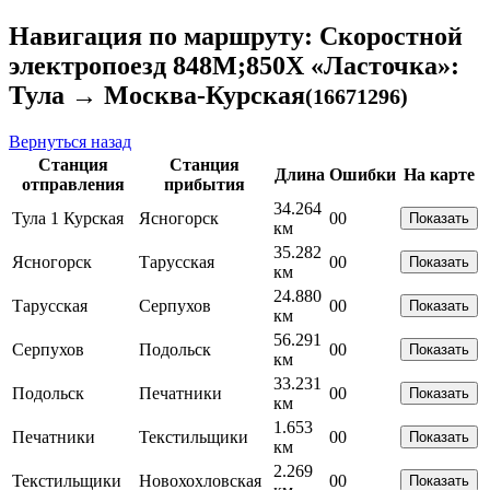
Навигация по маршруту: Скоростной
электропоезд 848М;850Х «Ласточка»:
Тула → Москва-Курская
(16671296)
Вернуться назад
Станция
Станция
Длина
Ошибки
На карте
отправления
прибытия
34.264
Тула 1 Курская
Ясногорск
0
0
Показать
км
35.282
Ясногорск
Тарусская
0
0
Показать
км
24.880
Тарусская
Серпухов
0
0
Показать
км
56.291
Серпухов
Подольск
0
0
Показать
км
33.231
Подольск
Печатники
0
0
Показать
км
1.653
Печатники
Текстильщики
0
0
Показать
км
2.269
Текстильщики
Новохохловская
0
0
Показать