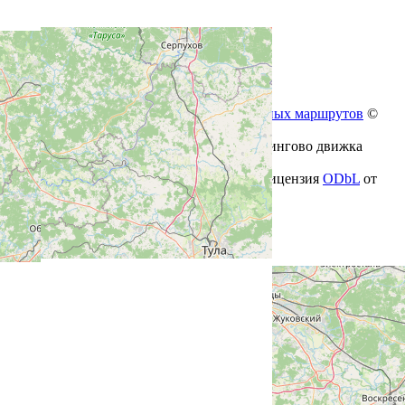
Сгенерировано
Валидатор железнодорожных маршрутов
©
freeExec
Навигация осуществлена с помощью роутингово движка
OSRM
Геоданные
© Участники OpenStreetMap
, лицензия
ODbL
от
2026-08-07