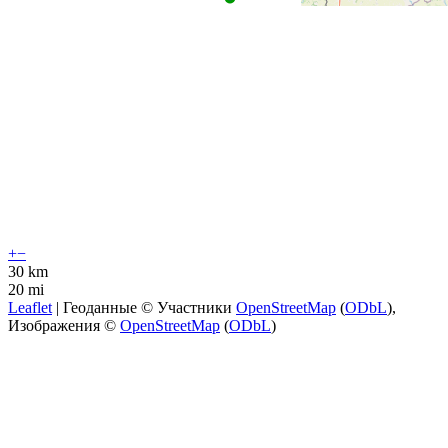
+
−
30 km
20 mi
Leaflet
| Геоданные © Участники
OpenStreetMap
(
ODbL
),
Изображения ©
OpenStreetMap
(
ODbL
)