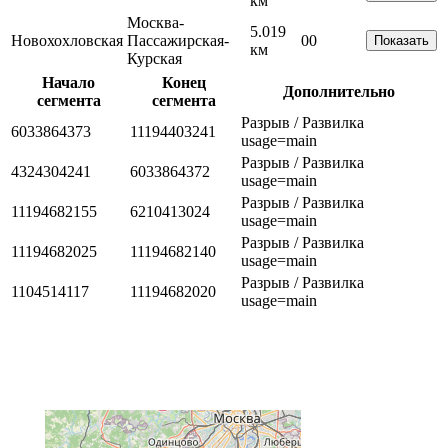
км
Москва-
5.019
Новохохловская
Пассажирская-
0
0
Показать
км
Курская
Начало
Конец
Дополнительно
сегмента
сегмента
Разрыв / Развилка
6033864373
11194403241
usage=main
Разрыв / Развилка
4324304241
6033864372
usage=main
Разрыв / Развилка
11194682155
6210413024
usage=main
Разрыв / Развилка
11194682025
11194682140
usage=main
Разрыв / Развилка
1104514117
11194682020
usage=main