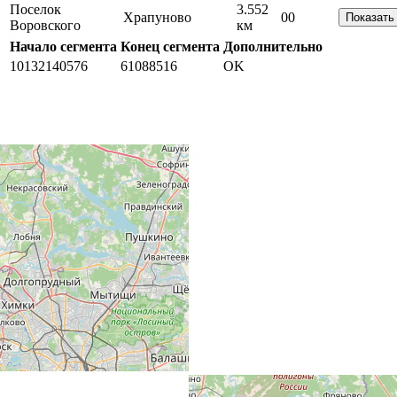
Поселок
3.552
Храпуново
0
0
Показать
Воровского
км
Начало сегмента
Конец сегмента
Дополнительно
10132140576
61088516
OK