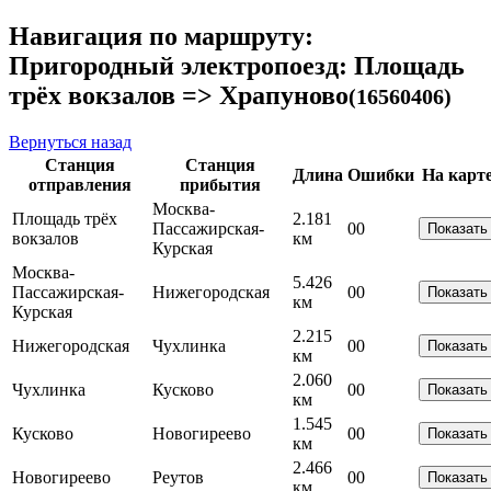
Навигация по маршруту:
Пригородный электропоезд: Площадь
трёх вокзалов => Храпуново
(16560406)
Вернуться назад
Станция
Станция
Длина
Ошибки
На карт
отправления
прибытия
Москва-
Площадь трёх
2.181
Пассажирская-
0
0
Показать
вокзалов
км
Курская
Москва-
5.426
Пассажирская-
Нижегородская
0
0
Показать
км
Курская
2.215
Нижегородская
Чухлинка
0
0
Показать
км
2.060
Чухлинка
Кусково
0
0
Показать
км
1.545
Кусково
Новогиреево
0
0
Показать
км
2.466
Новогиреево
Реутов
0
0
Показать
км