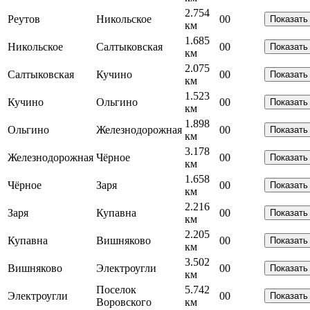
2.754
Реутов
Никольское
0
0
Показать
км
1.685
Никольское
Салтыковская
0
0
Показать
км
2.075
Салтыковская
Кучино
0
0
Показать
км
1.523
Кучино
Ольгино
0
0
Показать
км
1.898
Ольгино
Железнодорожная
0
0
Показать
км
3.178
Железнодорожная
Чёрное
0
0
Показать
км
1.658
Чёрное
Заря
0
0
Показать
км
2.216
Заря
Купавна
0
0
Показать
км
2.205
Купавна
Вишняково
0
0
Показать
км
3.502
Вишняково
Электроугли
0
0
Показать
км
Поселок
5.742
Электроугли
0
0
Показать
Воровского
км