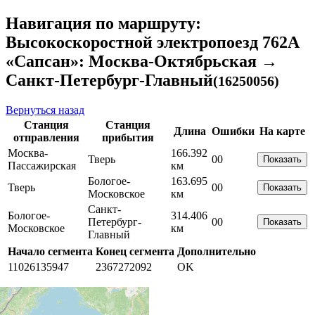
Навигация по маршруту:
Высокоскоростной электропоезд 762А
«Сапсан»: Москва-Октябрьская →
Санкт-Петербург-Главный
(16250056)
Вернуться назад
Станция
Станция
Длина
Ошибки
На карте
отправления
прибытия
Москва-
166.392
Тверь
0
0
Показать
Пассажирская
км
Бологое-
163.695
Тверь
0
0
Показать
Московское
км
Санкт-
Бологое-
314.406
Петербург-
0
0
Показать
Московское
км
Главный
Начало сегмента
Конец сегмента
Дополнительно
11026135947
2367272092
OK