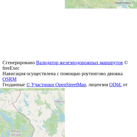
Сгенерировано
Валидатор железнодорожных маршрутов
©
freeExec
Навигация осуществлена с помощью роутингово движка
OSRM
Геоданные
© Участники OpenStreetMap
, лицензия
ODbL
от
2026-07-31