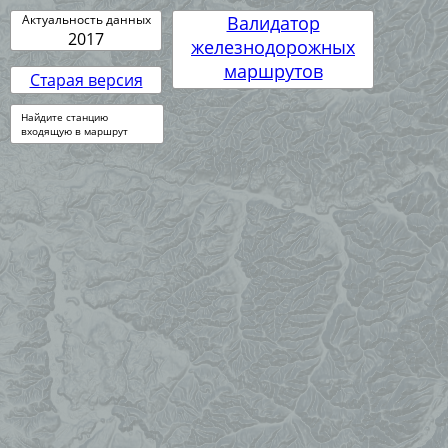
Актуальность данных
Валидатор
2017
железнодорожных
маршрутов
Старая версия
Найдите станцию
входящую в маршрут